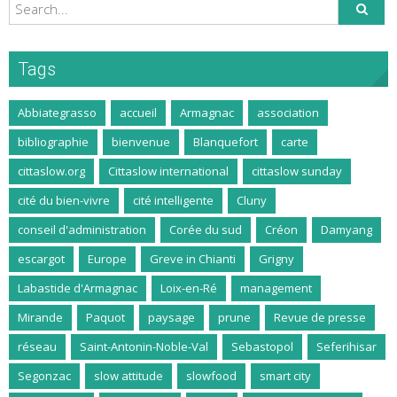
Tags
Abbiategrasso
accueil
Armagnac
association
bibliographie
bienvenue
Blanquefort
carte
cittaslow.org
Cittaslow international
cittaslow sunday
cité du bien-vivre
cité intelligente
Cluny
conseil d'administration
Corée du sud
Créon
Damyang
escargot
Europe
Greve in Chianti
Grigny
Labastide d'Armagnac
Loix-en-Ré
management
Mirande
Paquot
paysage
prune
Revue de presse
réseau
Saint-Antonin-Noble-Val
Sebastopol
Seferihisar
Segonzac
slow attitude
slowfood
smart city