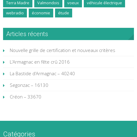
Terra Madre
Valmondois
voeux
véhicule électrique
webradio
économie
étude
Articles récents
Nouvelle grille de certification et nouveaux critères
L’Armagnac en fête crû 2016
La Bastide d’Armagnac – 40240
Segonzac – 16130
Créon – 33670
Catégories